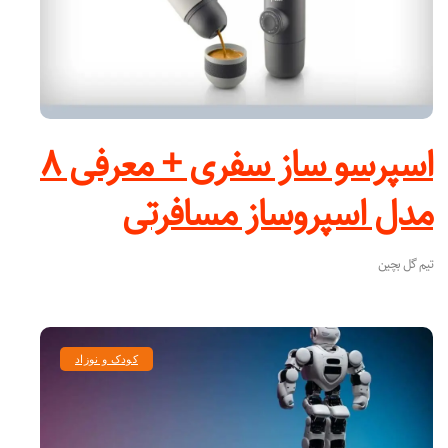
اسپرسو ساز سفری + معرفی ۸
مدل اسپروساز مسافرتی
تیم گل بچین
کودک و نوزاد