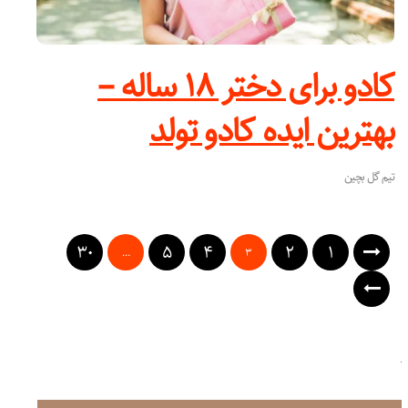
کادو برای دختر ۱۸ ساله –
بهترین ایده کادو تولد
تیم گل بچین
۳۰
۵
۴
۲
۱
…
۳