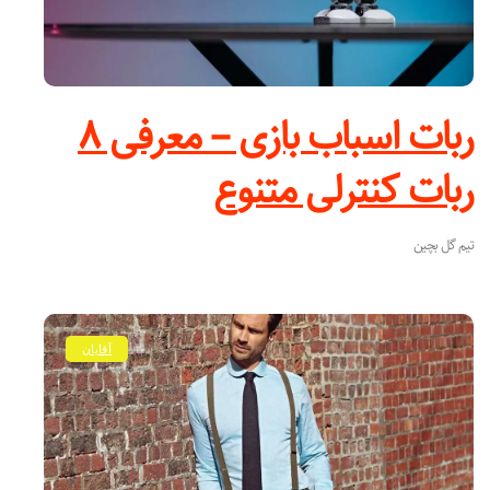
ربات اسباب بازی – معرفی ۸
ربات کنترلی متنوع
تیم گل بچین
آقایان