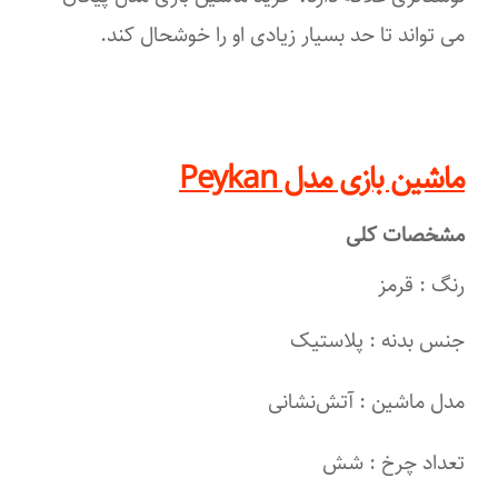
می تواند تا حد بسیار زیادی او را خوشحال کند.
ماشین بازی مدل Peykan
مشخصات کلی
رنگ : قرمز
جنس بدنه : پلاستیک
مدل ماشین : آتش‌نشانی
تعداد چرخ : شش