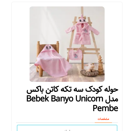
سایر توضیحات
ابعاد استاندارد و ارگونومیک, ابعاد مناسب براي استفاده مادر و کودک,
بالش شیر دهی همراه کمربند تنظیم برای دور کمر مادر, دارای بالش
شیر دهی به صورت هد بند متصل به سر فرزند, دارای زیرسری تنظیم
شونده برای نوزاد, ضد حساسیت, قابل استفاده به عنوان بالش نشیمن
نوزاد, کاور شیر دهی مناسب برای گروه سنی ۰ تا ۲۴ ماهگی الیاف
داخلی از جنس پلی استر جنس پارچه قابلیت شستشو در ماشین
لباسشویی را دارد ماه
حوله کودک سه تکه کاتن باکس
مدل Bebek Banyo Unicorn
Pembe
مشخصات