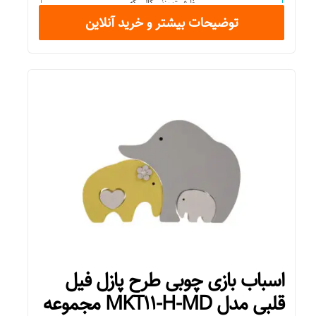
ظرفیت وزنی کالسکه
توضیحات بیشتر و خرید آنلاین
۳۶ کیلو
ابعاد کریر
ندارد
امکانات ایمنی و امنیتی
ترمز
جنس بدنه
فلز
رده سنی
اسباب بازی چوبی طرح پازل فیل
قلبی مدل MKT۱۱-H-MD مجموعه
۰ تا ۳۶ ماهگی