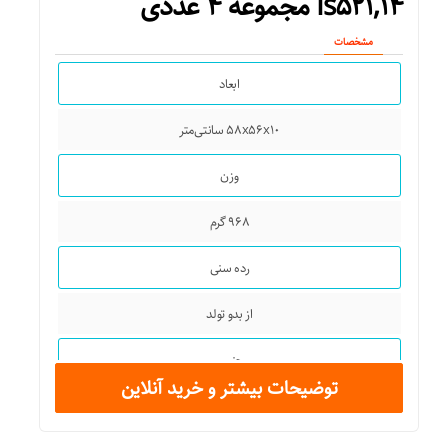
Is۵۲۱,۱۴ مجموعه ۴ عددی
مشخصات
ابعاد
۵۸x۵۶x۱۰ سانتی‌متر
وزن
۹۶۸ گرم
رده سنی
از بدو تولد
جنس
توضیحات بیشتر و خرید آنلاین
پنبه