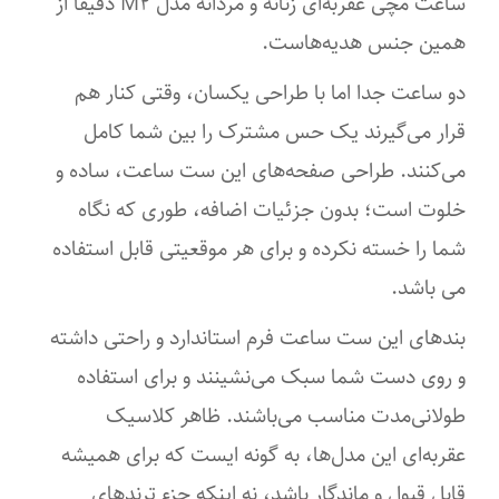
ساعت مچی عقربه‌ای زنانه و مردانه مدل M۲ دقیقاً از
آکریلیک
همین جنس هدیه‌هاست.
رنگ عدسی
دو ساعت جدا اما با طراحی یکسان، وقتی کنار هم
قرار می‌گیرند یک حس مشترک را بین شما کامل
مشکی
می‌کنند. طراحی صفحه‌های این ست ساعت، ساده و
مناسب فرم صورت
خلوت است؛ بدون جزئیات اضافه، طوری که نگاه
بیضی
شما را خسته نکرده و برای هر موقعیتی قابل استفاده
می باشد.
گرد
بندهای این ست ساعت فرم استاندارد و راحتی داشته
مستطیل
و روی دست شما سبک می‌نشینند و برای استفاده
موقعیت استفاده عینک
طولانی‌مدت مناسب می‌باشند. ظاهر کلاسیک
رانندگی
عقربه‌ای این مدل‌ها، به گونه ایست که برای همیشه
قابل قبول و ماندگار باشد، نه اینکه جزء ترندهای
جذب کنندگی اشعه ماوراء بنفش (UV)