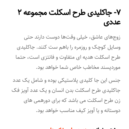
۷- جاکلیدی طرح اسکلت مجموعه ۲
۵۰ سانتی‌متر
عددی
جنس پلاک
زوج‌های عاشق، خیلی وقت‌ها دوست دارند حتی
استیل
وسایل کوچک و روزمره را باهم ست کنند. جاکلیدی
طول دستبند
طرح اسکلت هدیه ای متفاوت و فانتزی است، حتما
۶,۵×۴.۵ سانتی‌متر
موردپسند مخاطب خاص شما خواهد بود.
وزن دستبند
جنس این جا کلیدی پلاستیکی بوده و شامل یک عدد
جاکلیدی طرح اسکلت بدن انسان و یک عدد آویز فک
۳۴ گرم
زن طرح اسکلت می باشد که برای دورهمی های
جنس دستبند
دوستانه و یا آویز کیف مناسب خواهد بود.
استیل