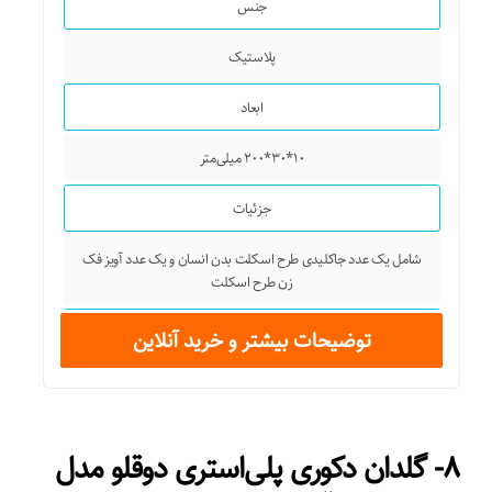
جنس
پلاستیک
ابعاد
۱۰*۳۰*۲۰۰ میلی‌متر
جزئیات
شامل یک عدد جاکلیدی طرح اسکلت بدن انسان و یک عدد آویز فک
زن طرح اسکلت
کشور تولید کننده
توضیحات بیشتر و خرید آنلاین
چین
۸- گلدان دکوری پلی‌استری دوقلو مدل