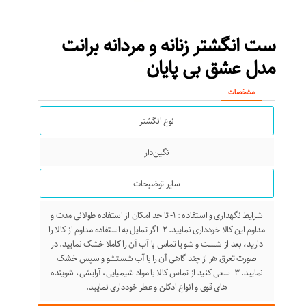
قطر قاب مدل مردانه
ست انگشتر زنانه و مردانه برانت
۴۲ میلی‌متر
مدل عشق بی پایان
قطر قاب مدل زنانه
مشخصات
۳۵ میلی‌متر
نوع انگشتر
ویژگی‌های تخصصی ساعت
نگین‌دار
عقربه‌های شب‌تاب
سایر توضیحات
تکنولوژی ساخت
شرایط نگهداری و استفاده : ۱- تا حد امکان از استفاده طولانی مدت و
الکترونیکی (کوارتز)
مداوم این کالا خودداری نمایید. ۲- اگر تمایل به استفاده مداوم از کالا را
دارید، بعد از شست و شو یا تماس با آب آن را کاملا خشک نمایید. در
صورت تعرق هر از چند گاهی آن را با آب شستشو و سپس خشک
نمایید. ۳- سعی کنید از تماس کالا با مواد شیمیایی، آرایشی، شوینده
های قوی و انواع ادکلن و عطر خودداری نمایید.