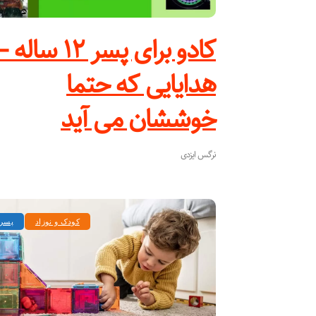
کادو برای پسر ۱۲ ساله 
هدایایی که حتما
خوششان می آید
نرگس ایزدی
کودک و نوزاد
پسر