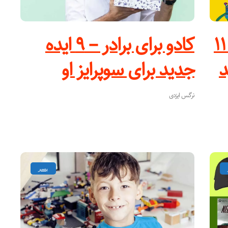
کادو برای پسر ۵ ساله – ۱۱
کادو برای برادر – ۹ ایده
د
جدید برای سوپرایز او
نرگس ایزدی
پسر