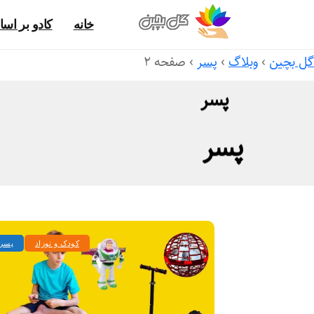
خانه
کادو بر ا
گل بچین
›
وبلاگ
›
پسر
›
صفحه ۲
پسر
پسر
کودک و نوزاد
پسر