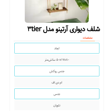
شلف دیواری آرتینو مدل ۳tier
مشخصات
ابعاد
۵۰x۱۷x۸۰ سانتی‌متر
جنس روکش
ام دی اف
جنس
نئوپان