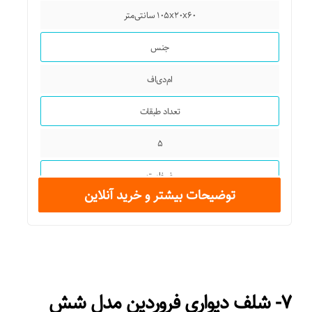
۱۰۵x۲۰x۶۰ سانتی‌متر
جنس
ام‌دی‌اف
تعداد طبقات
۵
ضخامت
توضیحات بیشتر و خرید آنلاین
۱,۵
شکل محصول
مستطیل
۷- شلف دیواری فروردین مدل شش
سایر توضیحات