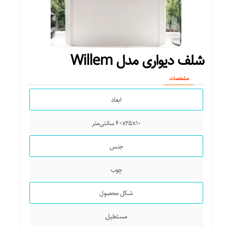
شلف دیواری مدل Willem
مشخصات
ابعاد
۶۰x۲۵x۱۰ سانتی‌متر
جنس
چوب
شکل محصول
مستطیل