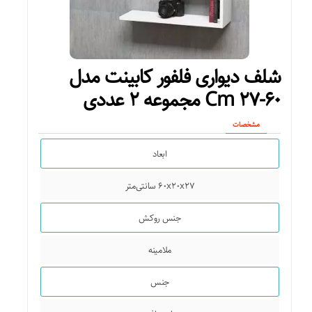
شلف دیواری فلفور کابینت مدل
۶۰-۲۷ Cm مجموعه ۲ عددی
مشخصات
ابعاد
۶۰x۲۰x۲۷ سانتی‌متر
جنس روکش
ملامینه
جنس