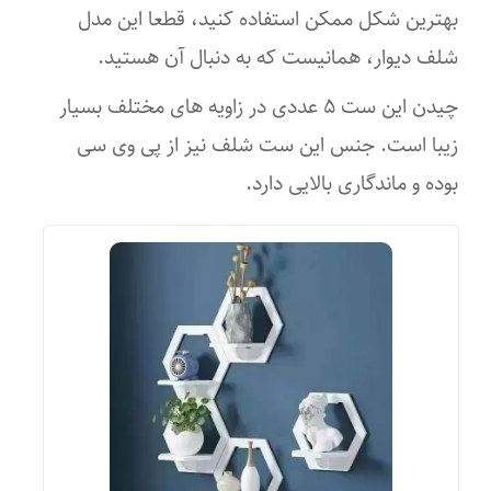
بهترین شکل ممکن استفاده کنید، قطعا این مدل
سایر توضیحات
شلف دیوار، همانیست که به دنبال آن هستید.
شلف دیواری شامل ۳ طبقه است. سایز طبقه ها: ۱۷×۵۰ سانتی متر
چیدن این ست ۵ عددی در زاویه های مختلف بسیار
فاصله طبقات: ۲۵ سانتی متر ارتفاع کلی: ۸۰ سانتی متر
زیبا است. جنس این ست شلف نیز از پی وی سی
ویژگی طبقه دیواری
بوده و ماندگاری بالایی دارد.
دارای روکش
امکانات طبقه دیواری
قابلیت سرهم کردن