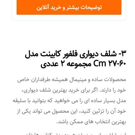
توضیحات بیشتر و خرید آنلاین
شش ضلعی
سایر توضیحات
این محصول فقط با برند خونه خاص عرضه می شود _ رنگ سفید جنس
pvc قابل شستشو و سایر رنگها (نسکافه ای، قهوه ای و …) جنس چوب
۳- شلف دیواری فلفور کابینت مدل
mdf غیر قابل شستشو _ ابعاد در تصویر
۶۰-۲۷ Cm مجموعه ۲ عددی
امکانات طبقه دیواری
محصولات ساده و مینیمال همیشه طرفداران خاص
قابلیت سرهم کردن
خود را دارند. اگر برای خرید بهترین شلف دیواری،
مدل بسیار ساده ای را می خواهید که بتوانید با سلیقه
خود آن را تزئین کنید، این محصول می تواند یکی از
بهترین انتخاب های ممکن باشد.
این شلف برای چیدمان هرچه بهتر کتاب هایتان