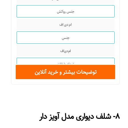
جنس روکش
ام دی اف
جنس
ام‌دی‌اف
تعداد طبقات
توضیحات بیشتر و خرید آنلاین
۱
ضخامت
۰,۶
۸- شلف دیواری مدل آویز دار
شکل محصول