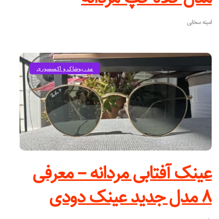
امینه سخایی
مد، پوشاک و اکسسوری
عینک آفتابی مردانه – معرفی
۸ مدل جدید عینک دودی