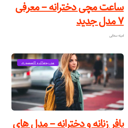
ساعت مچی دخترانه – معرفی
۷ مدل جدید
امینه سخایی
مد، پوشاک و اکسسوری
پافر زنانه و دخترانه – مدل های