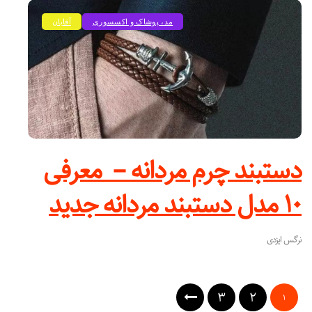
مد، پوشاک و اکسسوری
آقایان
دستبند چرم مردانه – معرفی
۱۰ مدل دستبند مردانه جدید
نرگس ایزدی
۳
۲
۱