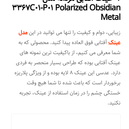
۳۳۶۷C۰۱-P۰۱ Polarized Obsidian
عرض پل
Metal
۱۶ میلی‌متر
زیبایی، دوام و کیفیت را تنها می توانید در این
مدل
جنس لنز
عینک
آفتابی فوق العاده پیدا کنید. محصولی که به
شما معرفی می کنیم، از باکیفیت ترین نمونه های
CR-۳۹
عینک آفتابی بوده که طراحی بسیار منحصر به فردی
پلی کربنات
دارد. عدسی این عینک ۸ لایه بوده و از ویژگی پلاریزه
رنگ عدسی
برخوردار است که باعث شده تا شما هیچ وقت
خستگی چشم را در زمان استفاده از عینک، تجربه
مشکی
نکنید.
ویژگی‌های لنز
پلاریزه