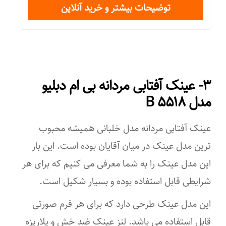
دوچرخه سواری کوهستان
توضیحات بیشتر و خرید آنلاین
عرض فریم
شکار
۱۴۹ میلی‌متر
استفاده روزمره
عرض عدسی
کار با رایانه
۳- عینک آفتابی مردانه بی ام دبلیو
۵۹ میلی‌متر
مدل B ۵۵۱۸
اسکی
عرض پل
عینک آفتابی مردانه مدل خلبانی همیشه محبوب
کوهنوردی
۱۷ میلی‌متر
ترین مدل عینک در میان آقایان بوده است. این بار
دویدن
جنس لنز
این مدل عینک را به شما معرفی می کنیم که برای هر
تنیس
شرایطی قابل استفاده بوده و بسیار شکیل است.
تری استات
این مدل عینک طرحی دارد که برای هر فرم صورتی
رانندگی
رنگ عدسی
قابل استفاده می باشد. لنز عینک ضد خش و پلاریزه