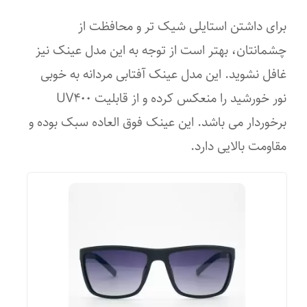
عرض پل
برای داشتن استایلی شیک تر و محافظت از
آب و هوای آفتابی
۱۷ میلی‌متر
چشمانتان، بهتر است از توجه به این مدل عینک نیز
جنس لنز
دوچرخه سواری کوهستان
غافل نشوید. این مدل عینک آفتابی مردانه به خوبی
نور خورشید را منعکس کرده و از قابلیت UV۴۰۰
تری استات
شکار
برخوردار می باشد. این عینک فوق العاده سبک بوده و
رنگ عدسی
استفاده روزمره
مقاومت بالایی دارد.
مشکی
اسکی
ویژگی‌های لنز
کوهنوردی
تیرگی
دویدن
پلاریزه
تنیس
فرم صورت