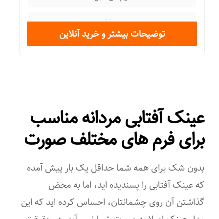
عینک مناسب
مستطیلی
ورزش های فضای باز
توضیحات بیشتر و خرید آنلاین
عرض فریم
آب و هوای آفتابی
۱۳۸ میلی‌متر
استفاده روزمره
عرض عدسی
رانندگی
عینک آفتابی مردانه مناسب
۵۷ میلی‌متر
جذب کنندگی اشعه ماوراء بنفش (UV)
برای فرم های مختلف صورت
عرض پل
UV ۴۰۰
۱۸ میلی‌متر
بدون شک برای همه شما حداقل یک بار پیش آمده
ویژگی‌های عینک
جنس لنز
که عینک آفتابی را پسندیده اید، اما به محض
پلاریزه
گذاشتن آن روی چشمانتان، احساس کرده اید که این
CR-۳۹
مدل عینک اصلا به صورت شما نمی آید. در حقیقت