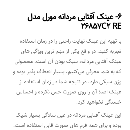
۱۵ میلی‌متر
کوهنوردی
۶- عینک آفتابی مردانه مورل مدل
رنگ عدسی
دویدن
۲۶۸۵۷C۲ RE
دودی
رانندگی
با تهیه این عینک نهایت راحتی را در زمان استفاده
ویژگی‌های لنز
جذب کنندگی اشعه ماوراء بنفش (UV)
تجربه کنید. در واقع یکی از مهم ترین ویژگی های
تیرگی
UV ۴۰۰
عینک آفتابی مردانه، سبک بودن آن است. محصولی
فرم صورت
که به شما معرفی می‌کنیم، بسیار انعطاف پذیر بوده و
ویژگی‌های عینک
وزن سبکی دارد. در نتیجه شما در زمان استفاده از
بیضی
پلاریزه
عینک اصلا آن را روی صورت حس نکرده و احساس
قلب
جعبه
خستگی نخواهید کرد.
گرد
این عینک آفتابی مردانه در عین سادگی بسیار شیک
جزئیات
بوده و برای همه فرم های صورت قابل استفاده است.
لوزی
عینک همراه با دستمال و جعبه