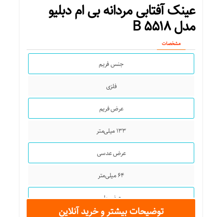
عینک آفتابی مردانه بی ام دبلیو
مثلث
مدل B ۵۵۱۸
مربع
مشخصات
جنس فریم
مستطیل
فلزی
فیت روی صورت
عرض فریم
استاندارد
۱۳۳ میلی‌متر
عینک مناسب
عرض عدسی
ورزش های فضای باز
۶۴ میلی‌متر
آب و هوای آفتابی
عرض پل
استفاده روزمره
توضیحات بیشتر و خرید آنلاین