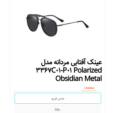
فرم صورت
بیضی
قلب
گرد
لوزی
عینک آفتابی مردانه مدل
مثلث
۳۳۶۷C۰۱-P۰۱ Polarized
Obsidian Metal
مربع
مشخصات
مستطیل
جنس فریم
فیت روی صورت
TR۹۰