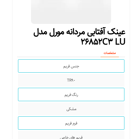
رانندگی
بیضی
گلف
قلب
عینک آفتابی مردانه مورل مدل
جذب کنندگی اشعه ماوراء بنفش (UV)
گرد
۲۶۸۵۲C۳ LU
UV ۴۰۰
لوزی
مشخصات
ویژگی‌های عینک
جنس فریم
مثلث
پلاریزه
TR۹۰
مربع
جعبه
رنگ فریم
مستطیل
جزئیات
مشکی
فیت روی صورت
– برند کالا اوگا مورل میباشد – جنس بدنه: TR۹۰ – دارای یووی ۴۰۰
فرم فریم
واقعی – دارای عدسی پلاریزه – دسته فنری – ضد حساسیت – بدنه
استاندارد
مقاوم – فوق العاده سبک – اقلام همراه : جلد عینک + دستمال پارچه
ای
فریم های خاص