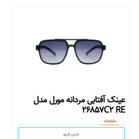
کشور مبدا برند
مثلث
ایتالیا
مربع
کشور تولید کننده
فیت روی صورت
ایتالیا
استاندارد
عینک مناسب
ساحل
عینک آفتابی مردانه مورل مدل
آب و هوای آفتابی
۲۶۸۵۷C۲ RE
استفاده روزمره
مشخصات
رانندگی
جنس فریم