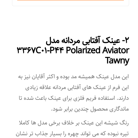
۵۷ میلی‌متر
عرض پل
۲- عینک آفتابی مردانه مدل
۱۴ میلی‌متر
۳۳۶۷C۰۱-P۴۴ Polarized Aviator
رنگ عدسی
Tawny
دودی
این مدل عینک همیشه مد بوده و اکثر آقایان نیز به
ویژگی‌های لنز
این فرم از عینک های آفتابی مردانه علاقه زیادی
دارند. استفاده فریم فلزی برای عینک باعث شده تا
ضد خش
ماندگاری محصول چندین برابر شود.
فرم صورت
رنگ شیشه این عینک بر خلاف برخی مدل ها کاملا
بیضی
تیره نبوده که می تواند چهره را بسیار جذاب تر نشان