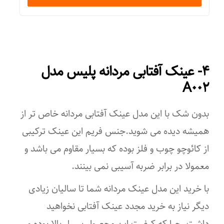
۱۱ میلی‌متر
رانندگی
رنگ عدسی
جذب کنندگی اشعه ماوراء بنفش (UV)
دودی
UV ۴۰۰
۴- عینک آفتابی مردانه پلیس مدل
ویژگی‌های لنز
A۰۰۲
ویژگی‌های عینک
ضد خش
پلاریزه
بدون شک با این مدل عینک آفتابی مردانه خاص تر از
پلاریزه
همیشه دیده می شوید.جنس فریم این عینک ترکیبی
فرم صورت
از کائوچو چوب و فلز بوده که بسیار مقاوم می باشد و
معمولا در برابر ضربه آسیبی نمی بینند.
بیضی
با خرید این مدل عینک مردانه شما تا سالیان زیادی
قلب
دیگر نیاز به خرید مجدد عینک آفتابی نخواهید
گرد
داشت. چرا که کیفیت این محصول بسیار بالا بوده و