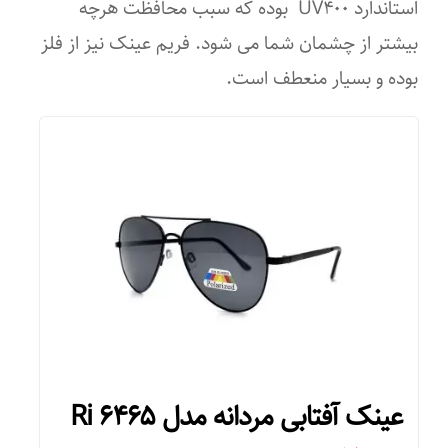
استاندارد UV۴۰۰ بوده که سبب محافظت هرچه
UV ۴۰۰
بلوک کننده نور آبی
بیشتر از چشمان شما می شود. فریم عینک نیز از فلز
ویژگی‌های عینک
بوده و بسیار منعطف است.
پلاریزه
پلاریزه
فرم صورت
بیضی
قلب
گرد
لوزی
مثلث
عینک آفتابی مردانه مدل Ri ۶۴۶۵
مربع