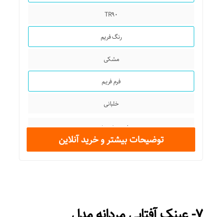
جذب کنندگی اشعه ماوراء بنفش (UV)
TR۹۰
UV ۴۰۰
رنگ فریم
ویژگی‌های عینک
مشکی
پلاریزه
فرم فریم
خلبانی
فریم های خاص
توضیحات بیشتر و خرید آنلاین
عرض فریم
۱۳۷ میلی‌متر
عرض عدسی
۷- عینک آفتابی مردانه مدل
۵۵ میلی‌متر