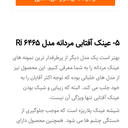
مستطیلی
استفاده روزمره
عرض فریم
کار با رایانه
۱۴۰ میلی‌متر
اسکی
۵- عینک آفتابی مردانه مدل Ri ۶۴۶۵
عرض عدسی
کوهنوردی
بهتر است یک مدل دیگر از پرطرفدار ترین نمونه های
۵۵ میلی‌متر
دویدن
عینک مردانه را به شما معرفی کنیم. این محصول نیز
عرض پل
از مدل های خلبانی بوده که توجه اکثر آقایان را به
تنیس
۱۰ میلی‌متر
خود جلب می کند. البته که زیبایی و شیک بودن
رانندگی
عینک آفتابی تنها ویژگی آن نیست.
رنگ عدسی
گلف
شیشه عینک پلاریزه است که موجب جلوگیری از
مشکی
جذب کنندگی اشعه ماوراء بنفش (UV)
خستگی چشم ها می شود. همچنین محصول دارای
ویژگی‌های لنز