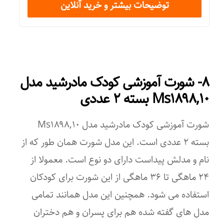
توضیحات بیشتر و خرید آنلاین
پسران و دختران
جنس
پنبه
۸- شورت آموزشی کودک مادرشید مدل
تعداد کالا در بسته
Ms۱۸۹۸,۱۰ بسته ۲ عددی
۱
شورت آموزشی کودک مادرشید مدل Ms۱۸۹۸,۱۰
سایر توضیحات
بسته ۲ عددی است. این مدل شورت همان طور که از
– روش مصرف شورت آموزشی کودک بیبی لند: هرگاه بخواهید به کودک
نام و مدلش پیداست دارای دو نوع است. معمولا از
آموزش دهید موقع دستشویی به شما اطلاع دهد می‌توان از این شورت
آموزشی کودک استفاده کرد از مزایای این محصول این است که اگر
۲۴ ماهگی تا ۳۶ ماهگی از این شورت برای کودکان
کودک دستشوی خود را اعلام نکرد به هیچ عنوان نم پس نمی‌دهد و
استفاده می شود. همچنین این مدل همانند تمامی
همچنین قابل شستشو و استفاده مجدد است.
مدل های گفته شده هم برای پسران و هم دختران