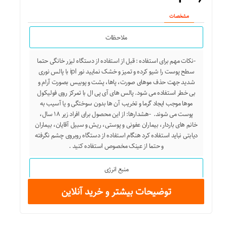
مشخصات
ملاحظات
-نکات مهم برای استفاده ‏‏:‏‏ قبل از استفاده از دستگاه لیزر خانگی حتما
سطح پوست را شیو کرده و تمیز و خشک نمایید نور ipl با پالس نوری
شدید جهت حذف موهای صورت، پاها، پشت و پوبیس بصورت آرام و
بی خطر استفاده می شود‏‏.‏‏ پالس های آی پی ال با تمرکز روی فولیکول
موها موجب ایجاد گرما و تخریب آن ها بدون سوختگی و یا آسیب به
پوست می شوند. ‏ -هشدارها: از این محصول برای افراد زیر ۱۸ سال،
خانم های باردار، بیماران عفونی و پوستی، ریش و سبیل آقایان، بیماران
دیابتی نباید استفاده کرد هنگام استفاده از دستگاه روبروی چشم نگرفته
و حتما از عینک مخصوص استفاده کنید .
منبع انرژی
توضیحات بیشتر و خرید آنلاین
آداپتور برق
سایر مشخصات