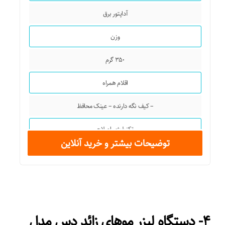
آداپتور برق
وزن
۳۵۰ گرم
اقلام همراه
– کیف نگه دارنده – عینک محافظ
تکنولوژی اصلاح
توضیحات بیشتر و خرید آنلاین
لیزر
تجهیزات همراه
کیف نگهداری
۴- دستگاه لیزر موهای زائد دس مدل
قابلیت‌های ابزار اصلاح