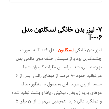
دارای پایه نگهداری و محافظ می باشد
اقلام همراه
۷- لیزر بدن خانگی لسکلتون مدل
عینک UV سری HR (رفع موهای زائد) سری SR (جوانسازی پوست)
T-۰۰۶
سری AC (رفع آکنه) پایه نگهداری دستگاه
قابلیت‌های ابزار
لیزر بدن خانگی
لسکلتون
مدل T-۰۰۶ به‌ صورت
چشمک‌زن بود و از سیستم حذف موی دائمی بدن
قابلیت تعویض سری
بهره‌مند می‌باشد. براساس نظرات کاربران شما
تجهیزات همراه
می‌توانید حدود ۸۰ درصد از موهای زائد را پس ‌از ۶
آداپتور
جلسه از بین ببرید. این محصول به‌ منظور حذف
موهای بازو، زیربغل، بیکینی، پاها و پشت تولید شده
امکانات ابزار
و عملکرد عالی دارد. همچنین می‌توان از آن برای ۵
دکمه‌ی روشن/خاموش