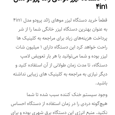
۴in۱
مجاز کنید. ۴. برای استفاده روی موهای سفید یا خاکستری / رنگ
پوست بسیار تیره و سیاه مناسب نیست. ۵. قبل از استفاده از عینک
محافظ استفاده کنید تا به چشمانتان آسیب نرساند، هنگام استفاده از
قطعاً خرید دستگاه لیزر موهای زائد پرودو مدل ۴in۱
فلاش مستقیماً آن را نبینید.
به‌ عنوان بهترین دستگاه لیزر خانگی شما را از شر
اقلام همراه
پرداخت هزینه‌های زیاد برای مراجعه به کلینیک ها
آداپتور برق برای شارژ مجدد عینک جهت استفاده برای آسیب ندیدن
راحت خواهد کرد این دستگاه دارای ۱ میلیون شات
چشم یک عدد خودتراش دفترچه راهنما
لیزر بوده و شما می‌توانید با هر بار تعویض لامپ
تکنولوژی اصلاح
دستگاه، تا مدت زمان طولانی از آن استفاده کنید و
دیگر نیازی به مراجعه به کلینیک ‌های زیبایی نداشته
نوری (IPL)
باشید.
تجهیزات همراه
وجود سیستم خنک ‌کننده سبب شده تا شما
آداپتور
هیچ‌گونه دردی را در زمان استفاده از دستگاه احساس
امکانات ابزار
نکنید. منبع انرژی این دستگاه برق شهری بوده و برای