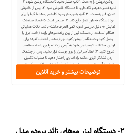
روشن/روشن را به مدت ۱ ثانیه فشار دهید تا دستگاه روشن شود، ۳
ثانیه فشار دهید و نگه دارید تا دستگاه خاموش شود. ۲. پس از خاموش
شدن، فن به مدت ۳۰ ثانیه به چرخش خود ادامه می دهد تا گرما را برای
برد دستگاه به طور کامل دفع کند. ۳. طبیعی است که تعداد صفحات
نمایش به دلیل بازرسی نمونه کمی انحراف داشته باشد. نکات عملیاتی
هنگام استفاده از دستگاه لیزر از بین برنده موهای زاید: ۱) ابتدا برق را
وصل کنید و دستگاه را روشن کنید. چرخ دنده را انتخاب کنید؛ برای
اولین استفاده، توصیه می شود به آرامی از دنده پایین به دنده مناسب
شروع کنید. ۲) لطفاً سر لیزر را روی پوست قرار دهید، پس از چشمک
زدن نشانگر انرژی، دکمه راه اندازی را فشار دهید تا عملیات تکمیل
شود. به قسمت بعدی بروید و عملیات را ادامه دهید. ۳) پس از روشن
کردن دستگاه؛ دکمه انتشار را برای عملیات انتشار نور فشار دهید، دکمه
توضیحات بیشتر و خرید آنلاین
انتشار را برای تغییر حالت خودکار / دستی انتشار نور فشار دهید. دوره
درمان و زمان موثر: – برای هفته اول و دوم، دو بار در هفته استفاده
شود. – برای هفته سوم و چهارم، هفته ای یکبار استفاده شود. – برای
هفته پنجم و هشتم هر ۲ هفته یک بار استفاده شود. (توجه: لیزر درمان
ریشه مو است، دیدن اثرات آن زمان بر است) توجه داشته باشید: ۱. قبل
از استفاده از این ابزار، راهنمای ما را مطالعه کنید تا از هشدارها و
دستورالعمل های ایمنی اطمینان حاصل کنید. ۲. رنگ واقعی مورد
ممکن است کمی متفاوت از تصاویر نشان داده شده در وب سایت باشد
که به دلیل عوامل زیادی مانند روشنایی مانیتور و روشنایی نور ایجاد می
۲- دستگاه لیزر موهای زائد پرودو مدل
شود. ۳. لطفاً خطای ۱-۳ سانتی متری را به دلیل اندازه گیری دست