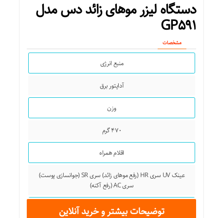
دستگاه لیزر موهای زائد دس مدل
GP۵۹۱
مشخصات
منبع انرژی
آداپتور برق
وزن
۴۷۰ گرم
اقلام همراه
عینک UV سری HR (رفع موهای زائد) سری SR (جوانسازی پوست)
سری AC (رفع آکنه)
قابلیت‌های ابزار
توضیحات بیشتر و خرید آنلاین