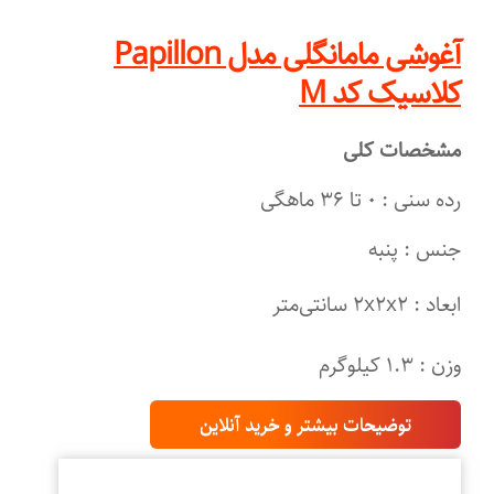
آغوشی مامانگلی مدل Papillon
کلاسیک کد M
مشخصات کلی
رده سنی : ۰ تا ۳۶ ماهگی
جنس : پنبه
ابعاد : ۲x۲x۲ سانتی‌متر
وزن : ۱.۳ کیلوگرم
توضیحات بیشتر و خرید آنلاین