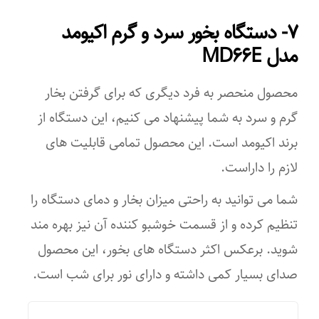
امکانات ابزار
۷- دستگاه بخور سرد و گرم اکیومد
صفحه نمایشگر
مدل MD۶۶E
قابلیت‌های ابزار
محصول منحصر به فرد دیگری که برای گرفتن بخار
شدت قابل تنظیم
گرم و سرد به شما پیشنهاد می کنیم، این دستگاه از
ظرفیت مخزن آب
برند اکیومد است. این محصول تمامی قابلیت های
لازم را داراست.
۰,۱۵ لیتر
شما می توانید به راحتی میزان بخار و دمای دستگاه را
منبع انرژی
تنظیم کرده و از قسمت خوشبو کننده آن نیز بهره مند
شارژی
شوید. برعکس اکثر دستگاه های بخور، این محصول
مشخصات نمایشگر
صدای بسیار کمی داشته و دارای نور برای شب است.
دارای LCD برای نمایش میزان بخار و … به همراه تایمر و تعویض نوع
بخار دارای کنترل بیسیم