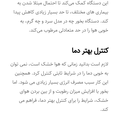
این دستگاه کمک می‌کند تا احتمال مبتلا شدن به
اقلام همراه
بیماری های مختلف، تا حد بسیار زیادی کاهش پیدا
ریموت کنترل
کند. دستگاه بخور چه در مدل سرد و چه گرم، به
ظرفیت مخزن آب
خوبی هوا را در حد متعادلی مرطوب می‌کند.
۵,۵ لیتر
کنترل بهتر دما
حداکثر فضای مناسب
لازم است بدانید زمانی که هوا خشک است، نمی توان
۳۰۰متر مکعب
به خوبی دما را در شرایط ثابتی کنترل کرد. همچنین
منبع انرژی
این کار سبب مصرف انرژی بسیار زیادی می شود. اما
برق خانگی
بخور با افزایش میزان رطوبت و از بین بردن هوای
خشک، شرایط را برای کنترل بهتر دما، فراهم می
ابعاد
کند.
۲۳۰x۲۳۰x۳۲۰ میلی‌متر