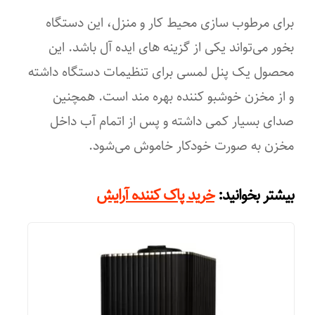
برای مرطوب سازی محیط کار و منزل، این دستگاه
ظرفیت مخزن آب
بخور می‌تواند یکی از گزینه های ایده آل باشد. این
۷,۶ لیتر
محصول یک پنل لمسی برای تنظیمات دستگاه داشته
منبع انرژی
و از مخزن خوشبو کننده بهره مند است. همچنین
صدای بسیار کمی داشته و پس از اتمام آب داخل
برق خانگی
مخزن به صورت خودکار خاموش می‌شود.
ابعاد
:
۳۰۰x۲۲۰x۴۰۰ میلی‌متر
بیشتر بخوانید
خرید پاک کننده آرایش
سایر توضیحات
حداکثر خروجی ۳۰۰ میلی لیتر در ساعت بخور سرد حداکثر خروجی ۴۰۰
میلی لیتر در ساعت بخور گرم سیستم اولتراسونیک تولید بخار گرم و
سرد حالت خواب با صدای بسیار کم تایمر قابل تنظیم دارای نور شب
دارای هیگروستات جهت تنظیم میزان رطوبت و دما دو عدد خروجی ۳۶۰
درجه خاموش شدن خودکار هنگام کمبود آب مخزن پخش خوشبو کننده