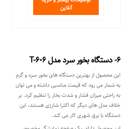
گرم و سرد
آنلاین
انواع مخزن
مخزن خوشبو کننده
امکانات ابزار
۶- دستگاه بخور سرد مدل T-۶۰۶
چراغ خواب
اقلام همراه
این محصول از بهترین دستگاه های بخور سرد و گرم
به شمار می رود که قیمت مناسبی داشته و می توان
– دو عدد نمد مخصوص اسانس – برس
پاکسازی – پودر پاکسازی
به راحتی میزان فشار و شدت بخار را تنظیم کرد. بر
میزان کارکرد مداوم
خلاف مدل های دیگر که اکثرا شارژی هستند، این
دستگاه با برق شهری کار می کند.
۲۰
این محصول دارای یک صفحه نمایشگر مخصوص